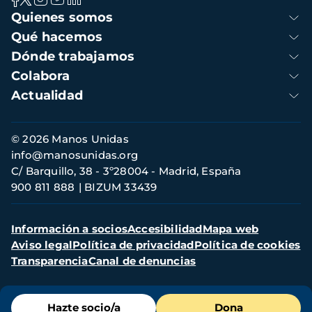
Navegación
Quienes somos
principal
Qué hacemos
Dónde trabajamos
Colabora
Actualidad
Información
© 2026 Manos Unidas
de
info@manosunidas.org
contacto
C/ Barquillo, 38 - 3º28004 - Madrid, España
900 811 888
BIZUM 33439
Menú
Información a socios
Accesibilidad
Mapa web
secundario
Aviso legal
Política de privacidad
Política de cookies
Transparencia
Canal de denuncias
Menú
Hazte socio/a
Dona