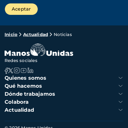
Ruta
Inicio
Actualidad
Noticias
de
navegación
Redes sociales
Navegación
Quienes somos
principal
Qué hacemos
Dónde trabajamos
Colabora
Actualidad
Información
© 2026 Manos Unidas