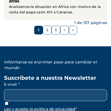
atrás
Analizamos la situación en África con motivo de la
visita del papa León XIV a Canarias.
1 de 157 páginas
Paginación
1
2
3
>
Página
Página
Página
Siguiente
página
Informarse es el primer paso para cambiar el
mundo
Suscríbete a nuestra Newsletter
E-mail
:
*
Leo y acepto la política de privacidad
*