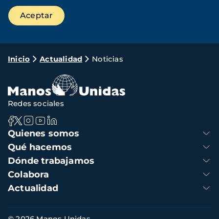
Ruta
Inicio
Actualidad
Noticias
de
navegación
Redes sociales
Navegación
Quienes somos
principal
Qué hacemos
Dónde trabajamos
Colabora
Actualidad
Información
© 2026 Manos Unidas