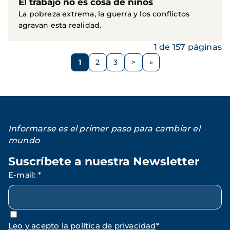
El trabajo no es cosa de niños
La pobreza extrema, la guerra y los conflictos
agravan esta realidad.
1 de 157 páginas
Paginación
1
2
3
>
Página
Página
Página
Siguiente
página
Informarse es el primer paso para cambiar el
mundo
Suscríbete a nuestra Newsletter
E-mail
:
*
Leo y acepto la política de privacidad
*