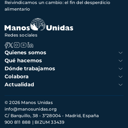
Reivindicamos un cambio: el fin del desperdicio
de
alimentario
navegación
Redes sociales
Navegación
Quienes somos
principal
Qué hacemos
Dónde trabajamos
Colabora
Actualidad
Información
© 2026 Manos Unidas
de
info@manosunidas.org
contacto
C/ Barquillo, 38 - 3º28004 - Madrid, España
900 811 888
BIZUM 33439