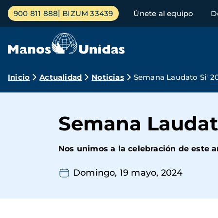
Pasar
Menú
900 811 888
BIZUM 33439
Únete al equipo
D
al
principal
contenido
principal
Ruta
Inicio
Actualidad
Noticias
Semana Laudato Si' 2
de
navegación
Semana Laudato
Nos unimos a la celebración de este a
Domingo, 19 mayo, 2024