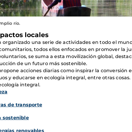
plio río.
pactos locales
n organizado una serie de actividades en todo el mund
comunitarios, todos ellos enfocados en promover la jus
y voluntarios, se suma a esta movilización global, desta
ucción de un futuro más sostenible.
ropone acciones diarias como inspirar la conversión ec
uos y educarse en ecología integral, entre otras cosas.
cología integral.
eza
vas de transporte
n sostenible
ergías renovables