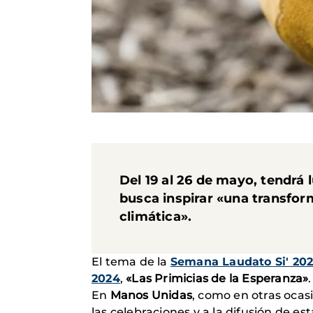
Del 19 al 26 de mayo, tendrá 
busca inspirar «una transfor
climática».
El tema de la
Semana Laudato Si' 20
2024
,
«Las Primicias de la Esperanza»
.
En
Manos Unidas
, como en otras oca
las celebraciones y a la difusión de es