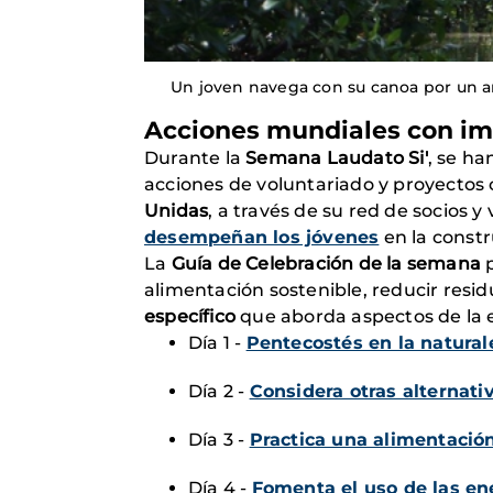
Un joven navega con su canoa por un am
Acciones mundiales con im
Durante la
Semana Laudato Si'
, se ha
acciones de voluntariado y proyectos 
Unidas
, a través de su red de socios 
desempeñan los jóvenes
en la constr
La
Guía de Celebración de la semana
p
alimentación sostenible, reducir resid
específico
que aborda aspectos de la e
Día 1 -
Pentecostés en la natural
Día 2 -
Considera otras alternati
Día 3 -
Practica una alimentació
Día 4 -
Fomenta el uso de las en