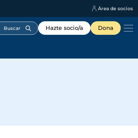
Área de socios
M
d
c
Menú
Hazte socio/a
Dona
d
de
us
destacados
cabecera