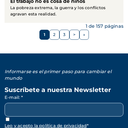
El trabajo no es cosa de niños
La pobreza extrema, la guerra y los conflictos
agravan esta realidad.
1 de 157 páginas
Paginación
1
2
3
>
Página
Página
Página
Siguiente
página
Informarse es el primer paso para cambiar el
mundo
Suscríbete a nuestra Newsletter
E-mail
:
*
Leo y acepto la política de privacidad
*