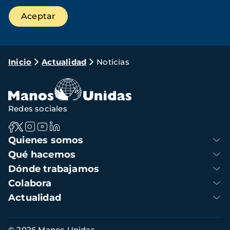
Ruta
Inicio
Actualidad
Noticias
de
navegación
Redes sociales
Navegación
Quienes somos
principal
Qué hacemos
Dónde trabajamos
Colabora
Actualidad
Información
© 2026 Manos Unidas