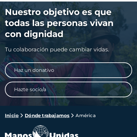
Imagen
Nuestro objetivo es que
todas las personas vivan
con dignidad
Tu colaboración puede cambiar vidas.
Haz un donativo
Hazte socio/a
Ruta
Inicio
Dónde trabajamos
América
de
navegación