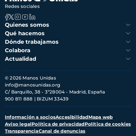
Redes sociales
Navegación
Quienes somos
principal
Qué hacemos
Dónde trabajamos
Colabora
Actualidad
Información
© 2026 Manos Unidas
de
info@manosunidas.org
contacto
C/ Barquillo, 38 - 3º28004 - Madrid, España
900 811 888
BIZUM 33439
Menú
Información a socios
Accesibilidad
Mapa web
secundario
Aviso legal
Política de privacidad
Política de cookies
Transparencia
Canal de denuncias