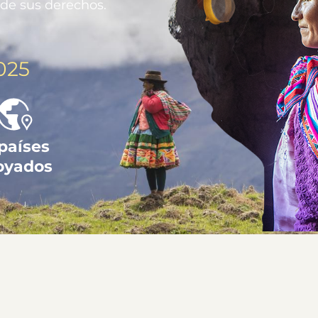
 de sus derechos.
025
 países
oyados