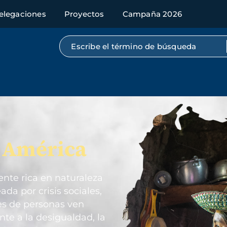
elegaciones
Proyectos
Campaña 2026
Búsqueda por texto completo
Imagen
n América
nte rica en naturaleza
da por crisis sociales,
es de personas ven
nte a la desigualdad, la