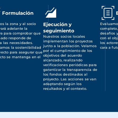
Formulación
os la zona y al socio 
Ejecución y
Evaluamos
vará adelante la 
completo,
seguimiento
iva para comprobar que 
desafíos y
Nuestros socios locales 
ñado responde de 
con el obj
implementan los proyectos 
a las necesidades. 
los actore
junto a la población. Velamos 
camos la sostenibilidad 
cara a fut
por el cumplimiento de los 
yecto para asegurar que 
objetivos del acuerdo 
cto se mantenga en el 
alcanzado, realizando 
.
verificaciones periódicas para 
garantizar la transparencia de 
los fondos destinados al 
proyecto. Las acciones se van 
adaptando según los 
resultados y el contexto.