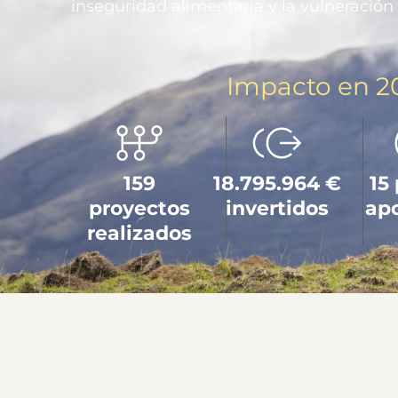
inseguridad alimentaria y la vulneración
Impacto en 2
159
18.795.964 €
15
proyectos
invertidos
ap
realizados