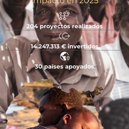
Impacto en 2025
204 proyectos realizados
14.247.313 € invertidos
30 países apoyados
Imagen