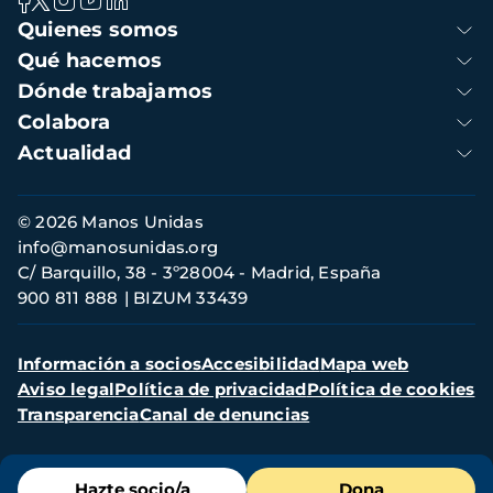
Navegación
Quienes somos
principal
Qué hacemos
Dónde trabajamos
Colabora
Actualidad
Información
© 2026 Manos Unidas
de
info@manosunidas.org
contacto
C/ Barquillo, 38 - 3º28004 - Madrid, España
900 811 888
BIZUM 33439
Menú
Información a socios
Accesibilidad
Mapa web
secundario
Aviso legal
Política de privacidad
Política de cookies
Transparencia
Canal de denuncias
Menú
Hazte socio/a
Dona