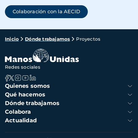
Colaboración con la AECID
Ruta
Inicio
Dónde trabajamos
Proyectos
de
navegación
Redes sociales
Navegación
Quienes somos
principal
Qué hacemos
Dónde trabajamos
Colabora
Actualidad