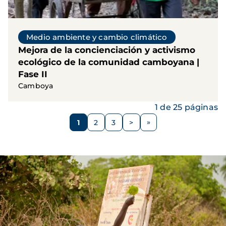
Medio ambiente y cambio climático
Mejora de la concienciación y activismo
ecológico de la comunidad camboyana |
Fase II
Camboya
1 de 25 páginas
Paginación
1
2
3
>
Página
Página
Página
Siguiente
página