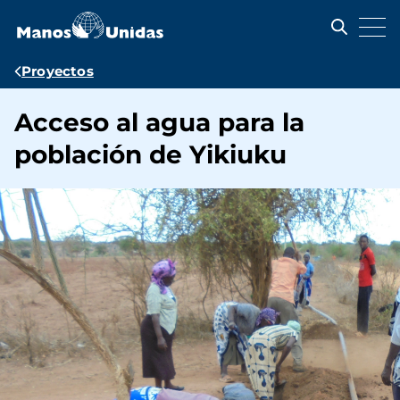
Pasar
al
contenido
principal
Ruta
Proyectos
de
Acceso al agua para la
navegación
población de Yikiuku