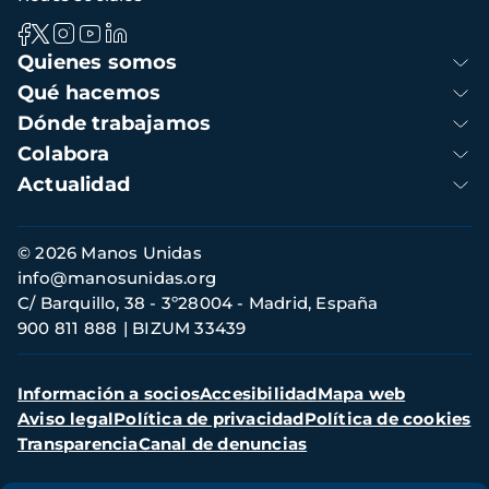
Navegación
Quienes somos
principal
Qué hacemos
Dónde trabajamos
Colabora
Actualidad
Información
© 2026 Manos Unidas
de
info@manosunidas.org
contacto
C/ Barquillo, 38 - 3º28004 - Madrid, España
900 811 888
BIZUM 33439
Menú
Información a socios
Accesibilidad
Mapa web
secundario
Aviso legal
Política de privacidad
Política de cookies
Transparencia
Canal de denuncias