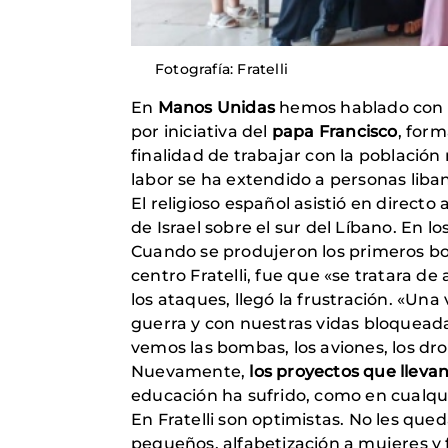
Fotografía: Fratelli
En
Manos Unidas
hemos hablado con 
por iniciativa del
papa Francisco
, form
finalidad de trabajar con la población 
labor se ha extendido a personas liban
El religioso español asistió en directo 
de Israel sobre el sur del Líbano. En lo
Cuando se produjeron los primeros bo
centro Fratelli, fue que «se tratara de
los ataques, llegó la frustración. «U
guerra y con nuestras vidas bloqueadas
vemos las bombas, los aviones, los dr
Nuevamente,
los proyectos que lleva
educación ha sufrido, como en cualquie
En Fratelli son optimistas. No les qu
pequeños, alfabetización a mujeres y