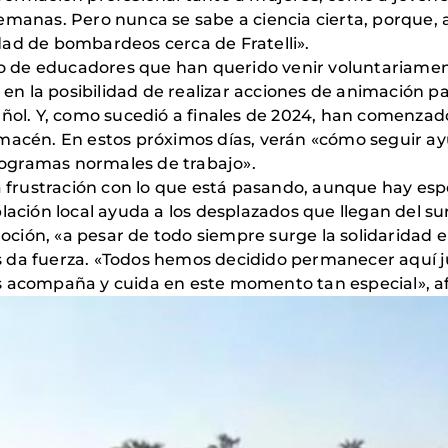
manas. Pero nunca se sabe a ciencia cierta, porque, as
dad de bombardeos cerca de Fratelli».
 de educadores que han querido venir voluntariamen
 la posibilidad de realizar acciones de animación par
añol. Y, como sucedió a finales de 2024, han comenzad
lmacén. En estos próximos días, verán «cómo seguir ay
ogramas normales de trabajo».
la frustración con lo que está pasando, aunque hay es
oblación local ayuda a los desplazados que llegan del 
ión, «a pesar de todo siempre surge la solidaridad e
 da fuerza. «Todos hemos decidido permanecer aquí ju
 acompaña y cuida en este momento tan especial», afi