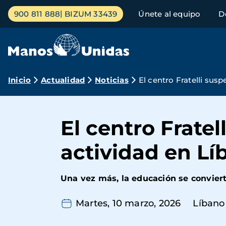
Pasar
Menú
900 811 888
BIZUM 33439
Únete al equipo
D
al
principal
contenido
principal
Ruta
Inicio
Actualidad
Noticias
El centro Fratelli su
de
navegación
El centro Frate
actividad en Lí
Una vez más, la educación se convierte
Martes, 10 marzo, 2026
Líbano