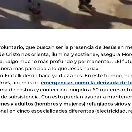
oluntario, que buscan ser la presencia de Jesús en me
e Cristo nos orienta, ilumina y sostiene», asegura More
, «algo mucho más profundo y permanente». «El futu
manera más parecida a lo que Jesús haría».
ón Fratelli desde hace ya diez años. En este tiempo, 
eres
, además de
emergencias como la derivada de l
a de costura y confección dirigido a 60 mujeres refug
e subsistencia. Con esto puedan ayudar a mantener a 
enes y adultos (hombres y mujeres) refugiados sirios 
al en cinco especialidades diferentes (electricidad, r