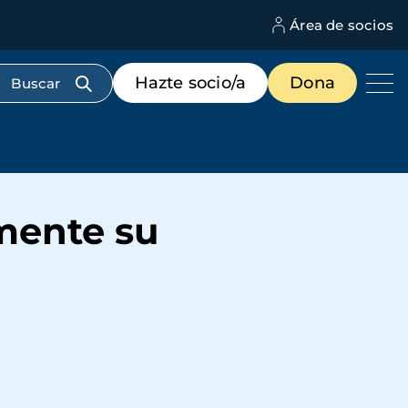
Área de socios
M
d
c
Menú
Hazte socio/a
Dona
d
de
us
destacados
cabecera
lmente su