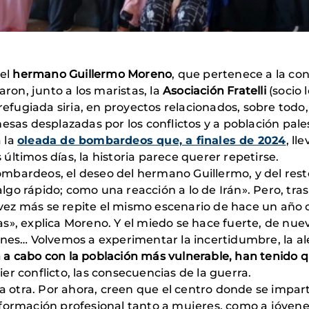
el
hermano Guillermo Moreno
, que pertenece a la co
aron, junto a los maristas, la
Asociación Fratelli
(socio 
refugiada siria, en proyectos relacionados, sobre todo,
esas desplazadas por los conflictos y a población pale
a la
oleada de bombardeos que, a finales de 2024
, ll
s últimos días, la historia parece querer repetirse.
mbardeos, el deseo del hermano Guillermo, y del resto
 algo rápido; como una reacción a lo de Irán». Pero, tr
na vez más se repite el mismo escenario de hace un añ
», explica Moreno. Y el miedo se hace fuerte, de nuevo
ones… Volvemos a experimentar la incertidumbre, la a
n a cabo con la población más vulnerable, han tenido q
r conflicto, las consecuencias de la guerra.
eda otra. Por ahora, creen que el centro donde se impa
 formación profesional tanto a mujeres, como a jóve