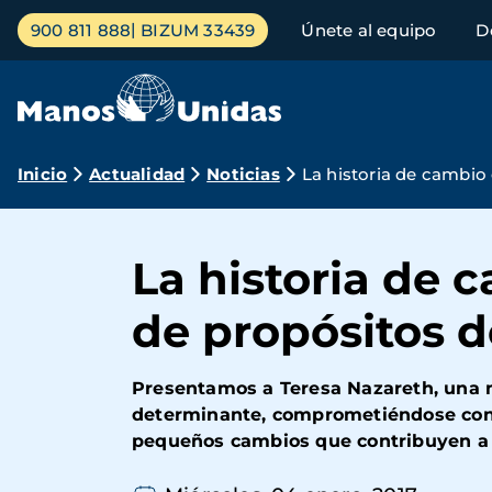
Pasar
Menú
900 811 888
BIZUM 33439
Únete al equipo
D
al
principal
contenido
principal
Ruta
Inicio
Actualidad
Noticias
La historia de cambio 
de
navegación
La historia de c
de propósitos 
Presentamos a Teresa Nazareth, una m
determinante, comprometiéndose con e
pequeños cambios que contribuyen a c