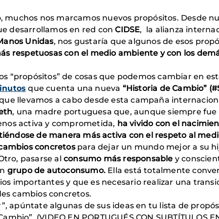
uevo, muchos nos marcamos nuevos propósitos. Desde 
e desarrollamos en red con
CIDSE
,
la alianza interna
Manos Unidas
,
nos gustaría que algunos de esos propó
ás respetuosas con el medio ambiente y con los dem
os “propósitos” de cosas que podemos cambiar en es
inutos
que cuenta una nueva
“Historia de Cambio” (
que llevamos a cabo desde esta campaña internacion
eth
, una madre portuguesa que, aunque siempre fue 
enos activa y comprometida,
ha vivido con el nacimie
éndose de manera más activa con el respeto al med
cambios concretos
para dejar un mundo mejor a su hij
 Otro, pasarse al
consumo más responsable
y conscient
un
grupo de autoconsumo.
Ella está totalmente conv
os importantes y que es necesario realizar una trans
es cambios concretos.
”, apúntate algunas de sus ideas en tu lista de propó
de Cambio”. (VIDEO EN PORTUGUÉS CON SUBTÍTULOS 