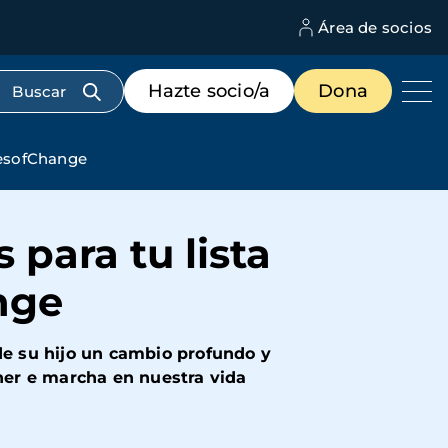
Área de socios
M
d
c
Menú
Hazte socio/a
Dona
d
de
us
destacados
cabecera
riesofChange
 para tu lista
nge
e su hijo un cambio profundo y
ner e marcha en nuestra vida