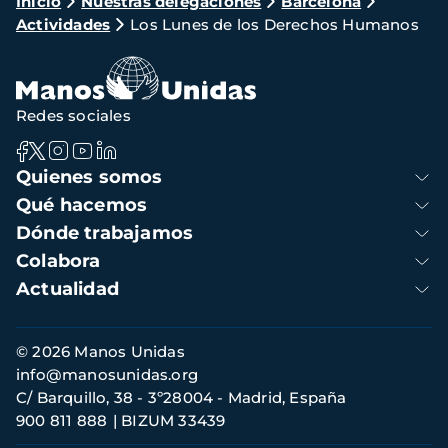
Ruta
Inicio
Nuestras delegaciones
Barcelona
Actividades
Los Lunes de los Derechos Humanos
de
navegación
Redes sociales
Navegación
Quienes somos
principal
Qué hacemos
Dónde trabajamos
Colabora
Actualidad
Información
© 2026 Manos Unidas
de
info@manosunidas.org
contacto
C/ Barquillo, 38 - 3º28004 - Madrid, España
900 811 888
BIZUM 33439