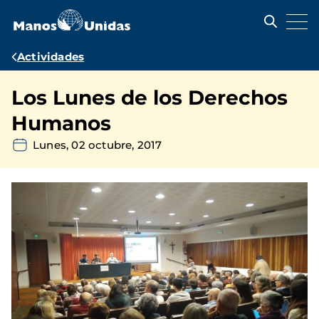
Pasar
al
contenido
principal
Ruta
Actividades
de
Los Lunes de los Derechos
navegación
Humanos
Lunes, 02 octubre, 2017