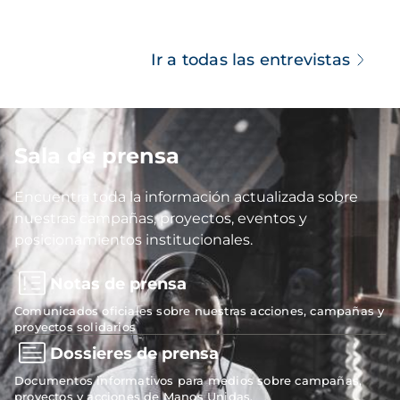
Ir a todas las entrevistas
Sala de prensa
Imagen
Encuentra toda la información actualizada sobre
nuestras campañas, proyectos, eventos y
posicionamientos institucionales.
Notas de prensa
Comunicados oficiales sobre nuestras acciones, campañas y
proyectos solidarios
Dossieres de prensa
Documentos informativos para medios sobre campañas,
proyectos y acciones de Manos Unidas.