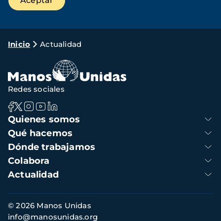
Ruta
Inicio
Actualidad
de
navegación
Redes sociales
Navegación
Quienes somos
principal
Qué hacemos
Dónde trabajamos
Colabora
Actualidad
Información
© 2026 Manos Unidas
de
info@manosunidas.org