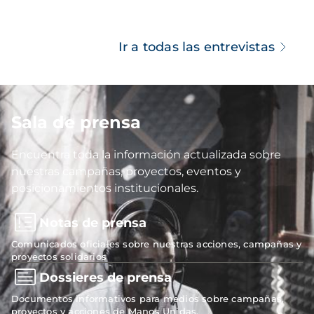
Ir a todas las entrevistas
Sala de prensa
Imagen
Encuentra toda la información actualizada sobre
nuestras campañas, proyectos, eventos y
posicionamientos institucionales.
Notas de prensa
Comunicados oficiales sobre nuestras acciones, campañas y
proyectos solidarios
Dossieres de prensa
Documentos informativos para medios sobre campañas,
proyectos y acciones de Manos Unidas.