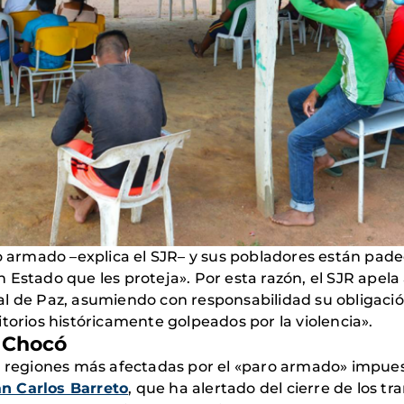
ro armado –explica el SJR– y sus pobladores están pad
 Estado que les proteja». Por esta razón, el SJR apel
l de Paz, asumiendo con responsabilidad su obligación
torios históricamente golpeados por la violencia».
l Chocó
s regiones más afectadas por el «paro armado» impuest
n Carlos Barreto
, que ha alertado del cierre de los tr