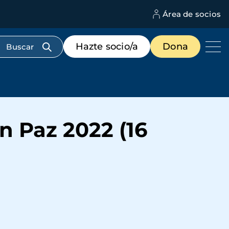
Área de socios
M
d
c
Menú
Hazte socio/a
Dona
d
de
us
destacados
cabecera
n Paz 2022 (16