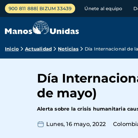
Pasar
Menú
900 811 888
BIZUM 33439
Únete al equipo
D
al
principal
contenido
principal
Ruta
Inicio
Actualidad
Noticias
Día Internacional de 
de
navegación
Día Internacion
de mayo)
Alerta sobre la crisis humanitaria cau
Lunes, 16 mayo, 2022
Colombi