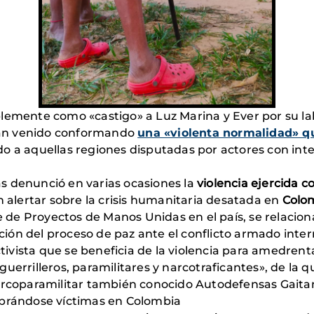
blemente como «castigo» a Luz Marina y Ever por su la
han venido conformando
una «violenta normalidad» qu
o a aquellas regiones disputadas por actores con inter
s denunció en varias ocasiones la
violencia ejercida c
n alertar sobre la crisis humanitaria desatada en
Colo
 de Proyectos de Manos Unidas en el país, se relaciona
n del proceso de paz ante el conflicto armado interno;
ista que se beneficia de la violencia para amedrentar
uerrilleros, paramilitares y narcotraficantes», de la 
arcoparamilitar también conocido Autodefensas Gaitan
obrándose víctimas en Colombia