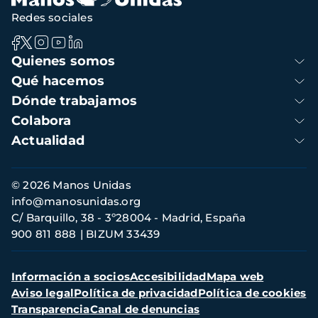
Redes sociales
Navegación
Quienes somos
principal
Qué hacemos
Dónde trabajamos
Colabora
Actualidad
Información
© 2026 Manos Unidas
de
info@manosunidas.org
contacto
C/ Barquillo, 38 - 3º28004 - Madrid, España
900 811 888
BIZUM 33439
Menú
Información a socios
Accesibilidad
Mapa web
secundario
Aviso legal
Política de privacidad
Política de cookies
Transparencia
Canal de denuncias