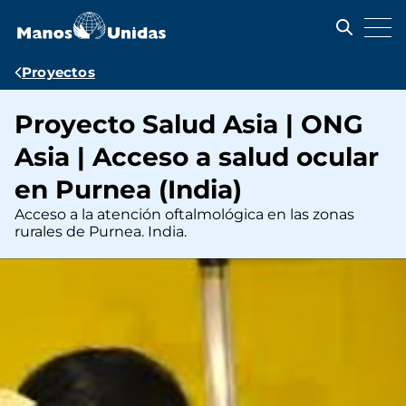
Pasar
al
contenido
principal
Ruta
Proyectos
de
Proyecto Salud Asia | ONG
navegación
Asia | Acceso a salud ocular
en Purnea (India)
Acceso a la atención oftalmológica en las zonas
rurales de Purnea. India.