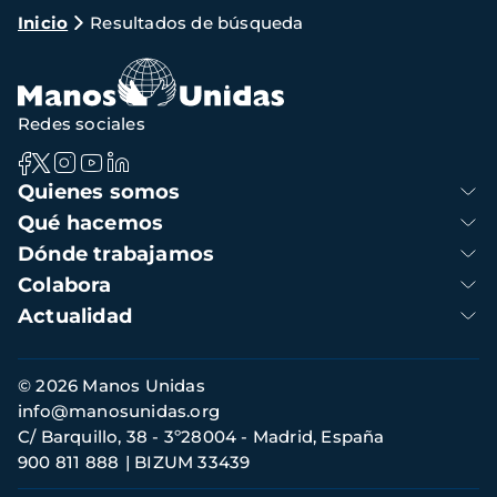
Ruta
Inicio
Resultados de búsqueda
de
navegación
Redes sociales
Navegación
Quienes somos
principal
Qué hacemos
Dónde trabajamos
Colabora
Actualidad
Información
© 2026 Manos Unidas
de
info@manosunidas.org
contacto
C/ Barquillo, 38 - 3º28004 - Madrid, España
900 811 888
BIZUM 33439