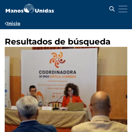
Pasar
al
contenido
principal
Ruta
Inicio
de
navegación
Resultados de búsqueda