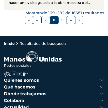
hacer una visita guiada a la obra maestra del...
Mostrando 169 - 192 de 16681 resultados
Paginación
‹‹
7
8
9
››
Página
Página
Página
Página
Siguiente
anterior
página
Ruta
Inicio
Resultados de búsqueda
de
navegación
Redes sociales
Navegación
Quienes somos
principal
Qué hacemos
Dónde trabajamos
Colabora
Actualidad