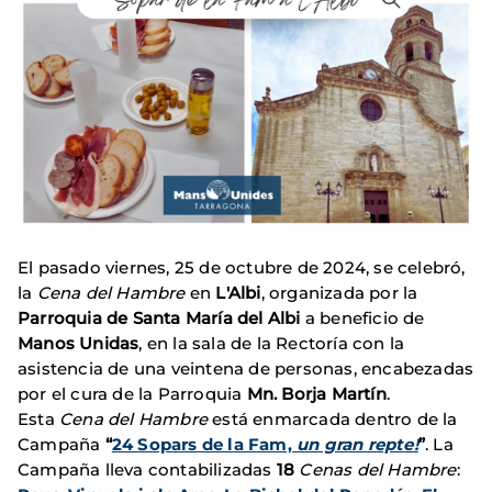
El pasado viernes, 25 de octubre de 2024, se celebró,
la
Cena del Hambre
en
L'Albi
, organizada por la
Parroquia de Santa María del Albi
a beneficio de
Manos Unidas
, en la sala de la Rectoría con la
asistencia de una veintena de personas, encabezadas
por el cura de la Parroquia
Mn. Borja Martín
.
Esta
Cena del Hambre
está enmarcada dentro de la
Campaña
“
24 Sopars de la Fam,
un gran repte!
”
. La
Campaña lleva contabilizadas
18
Cenas del Hambre
: