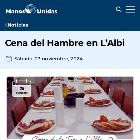
Pasar
al
contenido
principal
Ruta
Noticias
de
Cena del Hambre en L’Albi
navegación
Sábado, 23 noviembre, 2024