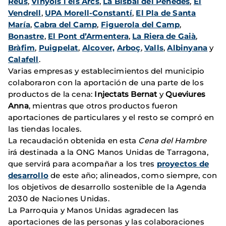
Reus
,
Vinyols i els Arcs
,
La Bisbal del Penedés
,
El
Vendrell
,
UPA Morell-Constantí
,
El Pla de Santa
María
,
Cabra del Camp
,
Figuerola del Camp
,
Bonastre
,
El Pont d’Armentera
,
La Riera de Gaià
,
Bràfim
,
Puigpelat
,
Alcover,
Arboç
,
Valls
,
Albinyana
y
Calafell
.
Varias empresas y establecimientos del municipio
colaboraron con la aportación de una parte de los
productos de la cena:
Injectats Bernat
y
Queviures
Anna
, mientras que otros productos fueron
aportaciones de particulares y el resto se compró en
las tiendas locales.
La recaudación obtenida en esta
Cena del Hambre
irá destinada a la ONG Manos Unidas de Tarragona,
que servirá para acompañar a los tres
proyectos de
desarrollo
de este año; alineados, como siempre, con
los objetivos de desarrollo sostenible de la Agenda
2030 de Naciones Unidas.
La Parroquia y Manos Unidas agradecen las
aportaciones de las personas y las colaboraciones