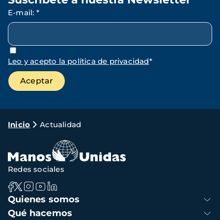
E-mail
:
*
Leo y acepto la política de privacidad
*
Ruta
Inicio
Actualidad
de
navegación
Redes sociales
Navegación
Quienes somos
principal
Qué hacemos