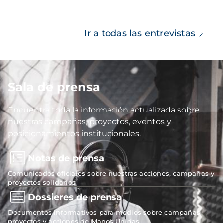
Ir a todas las entrevistas
Sala de prensa
Imagen
Encuentra toda la información actualizada sobre
nuestras campañas, proyectos, eventos y
posicionamientos institucionales.
Notas de prensa
Comunicados oficiales sobre nuestras acciones, campañas y
proyectos solidarios
Dossieres de prensa
Documentos informativos para medios sobre campañas,
proyectos y acciones de Manos Unidas.