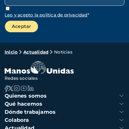
Leo y acepto la política de privacidad
*
Ruta
Inicio
Actualidad
Noticias
de
navegación
Redes sociales
Navegación
Quienes somos
principal
Qué hacemos
Dónde trabajamos
Colabora
Actualidad