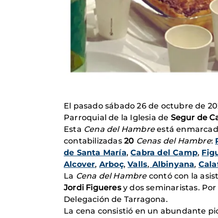
El pasado sábado 26 de octubre de 20
Parroquial de la Iglesia de
Segur de Ca
Esta
Cena del Hambre
está enmarcad
contabilizadas
20
Cenas del Hambre
:
de Santa María
,
Cabra del Camp
,
Fig
Alcover
,
Arboç
,
Valls
,
Albinyana
,
Cala
La
Cena del Hambre
contó con la asi
Jordi Figueres
y dos seminaristas. Po
Delegación de Tarragona.
La cena consistió en un abundante pico