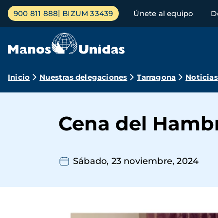
Pasar
Menú
900 811 888
BIZUM 33439
Únete al equipo
D
al
principal
contenido
principal
Ruta
Inicio
Nuestras delegaciones
Tarragona
Noticias
de
navegación
Cena del Hambr
Sábado, 23 noviembre, 2024