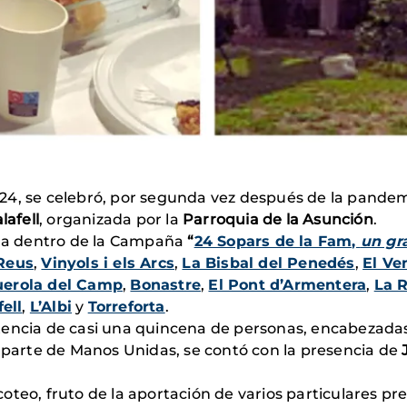
24, se celebró, por segunda vez después de la pandem
lafell
, organizada por la
Parroquia de la Asunción
.
a dentro de la Campaña
“
24 Sopars de la Fam,
un gr
Reus
,
Vinyols i els Arcs
,
La Bisbal del Penedés
,
El Ve
uerola del Camp
,
Bonastre
,
El Pont d’Armentera
,
La R
fell
,
L’Albi
y
Torreforta
.
stencia de casi una quincena de personas, encabezadas
r parte de Manos Unidas, se contó con la presencia de
teo, fruto de la aportación de varios particulares pres