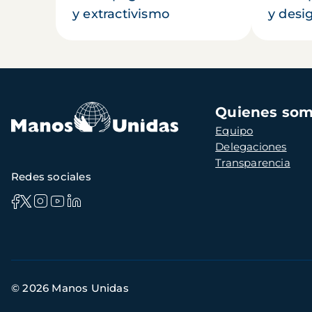
y extractivismo
y desi
Navegación
Quienes so
principal
Equipo
Delegaciones
Transparencia
Redes sociales
Información
© 2026 Manos Unidas
de
contacto