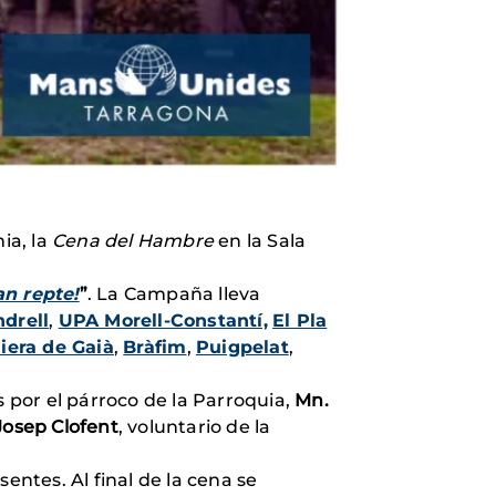
ia, la
Cena del Hambre
en la Sala
an repte!
”
. La Campaña lleva
ndrell
,
UPA Morell-Constantí,
El Pla
iera de Gaià
,
Bràfim
,
Puigpelat
,
 por el párroco de la Parroquia,
Mn.
Josep Clofent
, voluntario de la
entes. Al final de la cena se