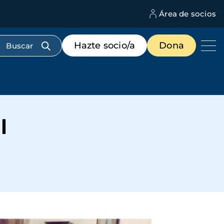
Área de socios
M
d
c
Menú
Hazte socio/a
Dona
d
de
us
destacados
cabecera
l