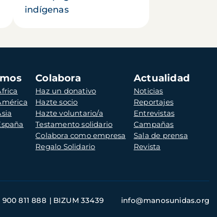
indígenas
amos
Colabora
Actualidad
frica
Haz un donativo
Noticias
 América
Hazte socio
Reportajes
Asia
Hazte voluntario/a
Entrevistas
 España
Testamento solidario
Campañas
Colabora como empresa
Sala de prensa
Regalo Solidario
Revista
900 811 888
BIZUM 33439
info@manosunidas.org