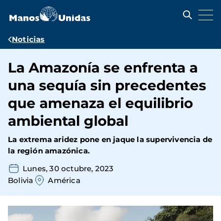
Pasar
al
contenido
principal
Ruta
Noticias
de
La Amazonía se enfrenta a
navegación
una sequía sin precedentes
que amenaza el equilibrio
ambiental global
La extrema aridez pone en jaque la supervivencia de
la región amazónica.
Lunes, 30 octubre, 2023
Bolivia
América