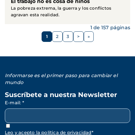
El trabajo no es cosa de niños
La pobreza extrema, la guerra y los conflictos
agravan esta realidad.
1 de 157 páginas
Paginación
1
2
3
>
Página
Página
Página
Siguiente
página
Informarse es el primer paso para cambiar el
mundo
Suscríbete a nuestra Newsletter
E-mail
:
*
Leo y acepto la política de privacidad
*