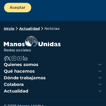
Ruta
Inicio
Actualidad
Noticias
de
navegación
Redes sociales
Navegación
Quienes somos
principal
Qué hacemos
Dónde trabajamos
Colabora
Actualidad
Información
© 2026 Manos Unidas