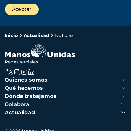
Ruta
Inicio
Actualidad
Noticias
de
navegación
Redes sociales
Navegación
Quienes somos
principal
Qué hacemos
Dónde trabajamos
Colabora
Actualidad
Información
© 2026 Manos Unidas