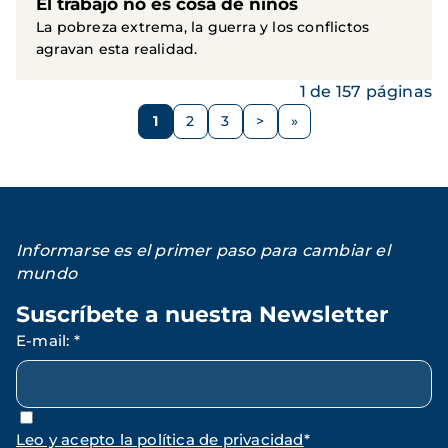
El trabajo no es cosa de niños
La pobreza extrema, la guerra y los conflictos
agravan esta realidad.
1 de 157 páginas
Paginación
1
2
3
>
Página
Página
Página
Siguiente
página
Informarse es el primer paso para cambiar el
mundo
Suscríbete a nuestra Newsletter
E-mail
:
*
Leo y acepto la política de privacidad
*