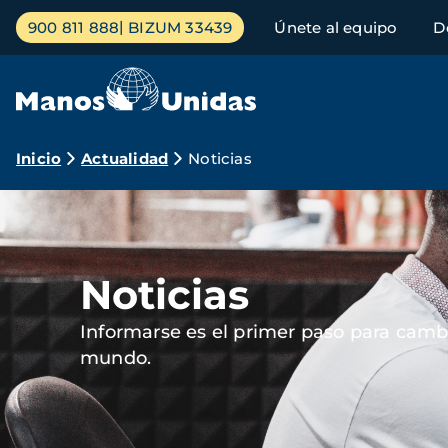
Pasar
Menú
900 811 888
BIZUM 33439
Únete al equipo
D
al
principal
contenido
principal
Ruta
Inicio
Actualidad
Noticias
de
Imagen
navegación
Noticias
Informarse es el primer paso para cambi
mundo.