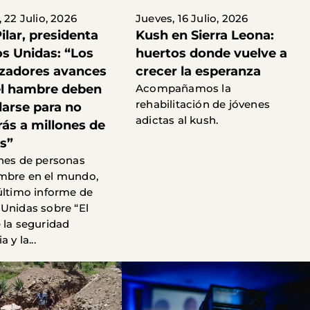
 22 Julio, 2026
Jueves, 16 Julio, 2026
Pilar, presidenta
Kush en Sierra Leona:
s Unidas: “Los
huertos donde vuelve a
zadores avances
crecer la esperanza
el hambre deben
Acompañamos la
rehabilitación de jóvenes
darse para no
adictas al kush.
rás a millones de
s”
nes de personas
mbre en el mundo,
último informe de
Unidas sobre “El
 la seguridad
 y la...