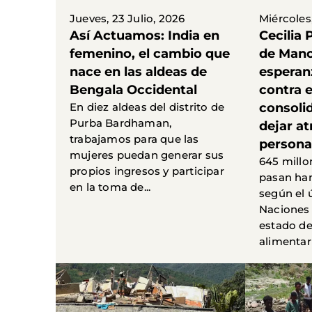
Jueves, 23 Julio, 2026
Miércoles,
Así Actuamos: India en
Cecilia 
femenino, el cambio que
de Mano
nace en las aldeas de
esperan
Bengala Occidental
contra 
En diez aldeas del distrito de
consoli
Purba Bardhaman,
dejar at
trabajamos para que las
persona
mujeres puedan generar sus
645 millo
propios ingresos y participar
pasan ha
en la toma de...
según el 
Naciones 
estado de
alimentaria