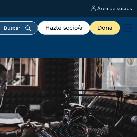
Área de socios
M
d
c
Menú
Hazte socio/a
Dona
d
de
us
destacados
cabecera