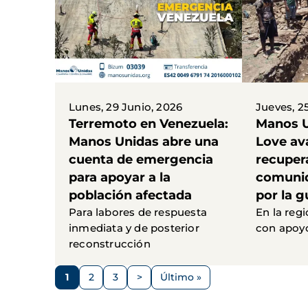
Lunes, 29 Junio, 2026
Jueves, 2
Terremoto en Venezuela:
Manos U
Manos Unidas abre una
Love av
cuenta de emergencia
recuper
para apoyar a la
comunid
población afectada
por la g
Para labores de respuesta
En la regi
inmediata y de posterior
con apoyo
reconstrucción
Paginación
1
2
3
>
Último »
Página
Página
Página
Siguiente
Última
página
página