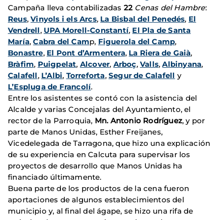
Campaña lleva contabilizadas
22
Cenas del Hambre
:
Reus
,
Vinyols i els Arcs
,
La Bisbal del Penedés
,
El
Vendrell
,
UPA Morell-Constantí
,
El Pla de Santa
María
,
Cabra del Cam
p,
Figuerola del Camp
,
Bonastre
,
El Pont d’Armentera
,
La Riera de Gaià
,
Bràfim
,
Puigpelat
,
Alcover
,
Arboç
,
Valls
,
Albinyana
,
Calafell
,
L’Albi
,
Torreforta
,
Segur de Calafell
y
L’Espluga de Francolí
.
Entre los asistentes se contó con la asistencia del
Alcalde y varias Concejalas del Ayuntamiento, el
rector de la Parroquia,
Mn. Antonio Rodríguez
, y por
parte de Manos Unidas, Esther Freijanes,
Vicedelegada de Tarragona, que hizo una explicación
de su experiencia en Calcuta para supervisar los
proyectos de desarrollo que Manos Unidas ha
financiado últimamente.
Buena parte de los productos de la cena fueron
aportaciones de algunos establecimientos del
municipio y, al final del ágape, se hizo una rifa de