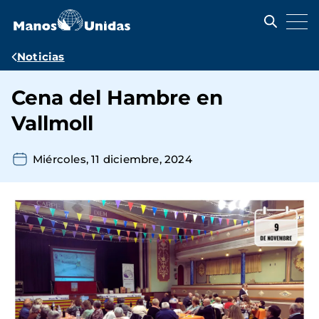
Pasar
al
contenido
principal
Ruta
Noticias
de
Cena del Hambre en
navegación
Vallmoll
Miércoles, 11 diciembre, 2024