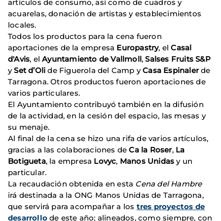
artículos de consumo, así como de cuadros y
acuarelas, donación de artistas y establecimientos
locales.
Todos los productos para la cena fueron
aportaciones de la empresa
Europastry
, el
Casal
d'Avis
, el
Ayuntamiento de Vallmoll
,
Salses Fruits S&P
y
Set d’Oli
de Figuerola del Camp y
Casa Espinaler
de
Tarragona. Otros productos fueron aportaciones de
varios particulares.
El Ayuntamiento contribuyó también en la difusión
de la actividad, en la cesión del espacio, las mesas y
su menaje.
Al final de la cena se hizo una rifa de varios artículos,
gracias a las colaboraciones de
Ca la Roser
,
La
Botigueta
, la empresa
Lovyc
,
Manos Unidas
y un
particular.
La recaudación obtenida en esta
Cena del Hambre
irá destinada a la ONG Manos Unidas de Tarragona,
que servirá para acompañar a los
tres proyectos de
desarrollo
de este año; alineados, como siempre, con