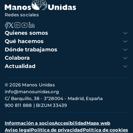
Redes sociales
Navegación
Quienes somos
principal
Qué hacemos
Dónde trabajamos
Colabora
Actualidad
Información
© 2026 Manos Unidas
de
info@manosunidas.org
contacto
C/ Barquillo, 38 - 3º28004 - Madrid, España
900 811 888
BIZUM 33439
Menú
Información a socios
Accesibilidad
Mapa web
secundario
Aviso legal
Política de privacidad
Política de cookies