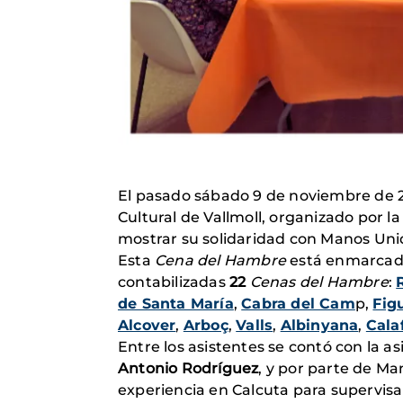
El pasado sábado 9 de noviembre de 2
Cultural de Vallmoll, organizado por 
mostrar su solidaridad con Manos Uni
Esta
Cena del Hambre
está enmarcad
contabilizadas
22
Cenas del Hambre
:
de Santa María
,
Cabra del Cam
p,
Fig
Alcover
,
Arboç
,
Valls
,
Albinyana
,
Calaf
Entre los asistentes se contó con la a
Antonio Rodríguez
, y por parte de Ma
experiencia en Calcuta para supervis