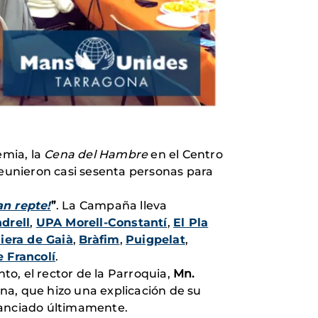
emia, la
Cena del Hambre
en el Centro
reunieron casi sesenta personas para
an repte!
”
. La Campaña lleva
drell
,
UPA Morell-Constantí
,
El Pla
iera de Gaià
,
Bràfim
,
Puigpelat
,
e Francolí
.
to, el rector de la Parroquia,
Mn.
na, que hizo una explicación de su
nanciado últimamente.