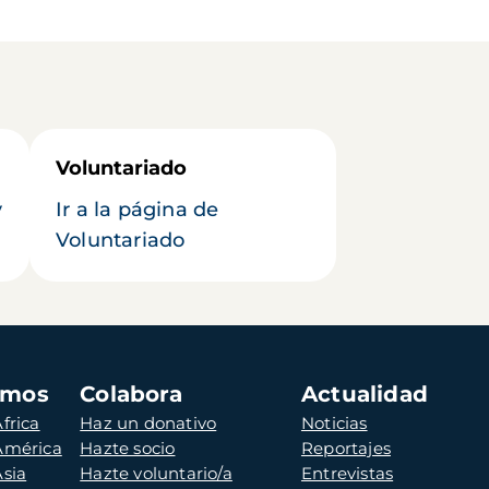
Voluntariado
y
Ir a la página de
Voluntariado
amos
Colabora
Actualidad
frica
Haz un donativo
Noticias
 América
Hazte socio
Reportajes
Asia
Hazte voluntario/a
Entrevistas