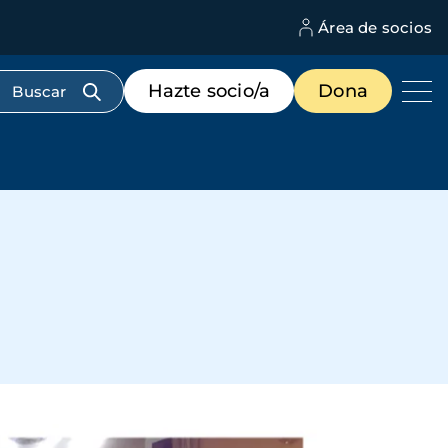
Área de socios
M
d
c
Menú
Hazte socio/a
Dona
d
de
us
destacados
cabecera