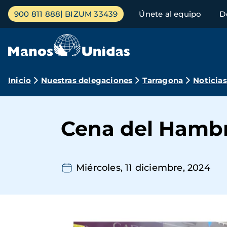
Pasar
Menú
900 811 888
BIZUM 33439
Únete al equipo
D
al
principal
contenido
principal
Ruta
Inicio
Nuestras delegaciones
Tarragona
Noticias
de
navegación
Cena del Hambr
Miércoles, 11 diciembre, 2024