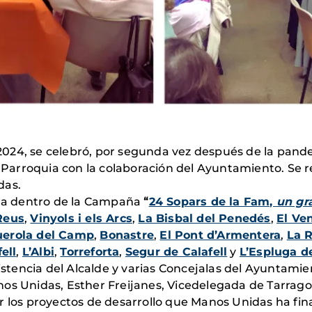
024, se celebró, por segunda vez después de la pand
la Parroquia con la colaboración del Ayuntamiento. Se 
das.
a dentro de la Campaña
“
24 Sopars de la Fam,
un gr
Reus
,
Vinyols i els Arcs
,
La Bisbal del Penedés
,
El Ven
uerola del Camp
,
Bonastre
,
El Pont d’Armentera
,
La R
ell
,
L’Albi
,
Torreforta
,
Segur de Calafell
y
L’Espluga d
sistencia del Alcalde y varias Concejalas del Ayuntamien
nos Unidas, Esther Freijanes, Vicedelegada de Tarrago
ar los proyectos de desarrollo que Manos Unidas ha fi