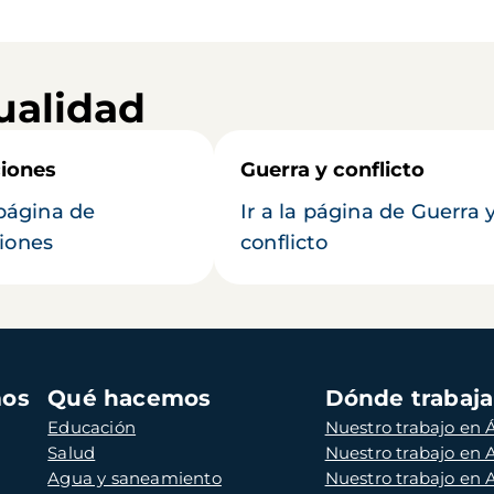
ualidad
iones
Guerra y conflicto
 página de
Ir a la página de Guerra 
iones
conflicto
mos
Qué hacemos
Dónde trabaj
Educación
Nuestro trabajo en Á
Salud
Nuestro trabajo en
Agua y saneamiento
Nuestro trabajo en 