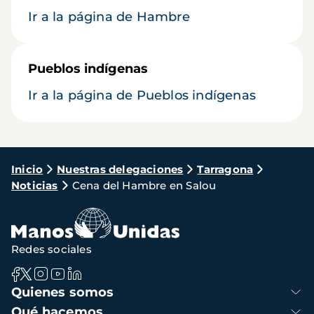
Ir a la página de Hambre
Pueblos indígenas
Ir a la página de Pueblos indígenas
Ruta
Inicio
Nuestras delegaciones
Tarragona
Noticias
Cena del Hambre en Salou
de
navegación
Redes sociales
Navegación
Quienes somos
principal
Qué hacemos