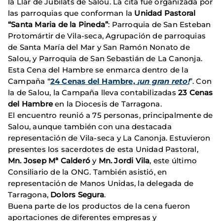
la Llar de Jubilats de Salou. La cita fue organizada por
las parroquias que conforman la
Unidad Pastoral
“Santa Maria de la Pineda”
: Parroquia de San Esteban
Protomártir de Vila-seca, Agrupación de parroquias
de Santa María del Mar y San Ramón Nonato de
Salou, y Parroquia de San Sebastián de La Canonja.
Esta Cena del Hambre se enmarca dentro de la
Campaña “
24 Cenas del Hambre,
¡un gran reto!
”. Con
la de Salou, la Campaña lleva contabilizadas
23 Cenas
del Hambre
en la Diocesis de Tarragona.
El encuentro reunió a 75 personas, principalmente de
Salou, aunque también con una destacada
representación de Vila-seca y La Canonja. Estuvieron
presentes los sacerdotes de esta Unidad Pastoral,
Mn. Josep Mª Calderó
y
Mn. Jordi Vila
, este último
Consiliario de la ONG. También asistió, en
representación de Manos Unidas, la delegada de
Tarragona,
Dolors Segura
.
Buena parte de los productos de la cena fueron
aportaciones de diferentes empresas y