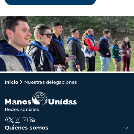
Imagen
Ruta
Inicio
Nuestras delegaciones
de
navegación
Redes sociales
Navegación
Quienes somos
principal