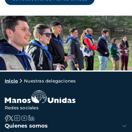
Imagen
Ruta
Inicio
Nuestras delegaciones
de
navegación
Redes sociales
Navegación
Quienes somos
principal