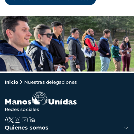
Imagen
Ruta
Inicio
Nuestras delegaciones
de
navegación
Redes sociales
Navegación
Quienes somos
principal